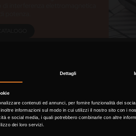
o di interferenza elettromagnetica
di potenza.
CATALOGO
er connessioni inver
Dettagli
 permettività dielettrica in modo da: aumentare 
motore, limitare la corrente capacitiva dispersa, e
Choose the country you are in and 
ookie
a better browsing exper
ia schermatura elettromagnetica dell’impianto dip
nalizzare contenuti ed annunci, per fornire funzionalità dei socia
è prevista la guaina trasparente anche arancio tra
inoltre informazioni sul modo in cui utilizzi il nostro sito con i n
 è possibile fornire i cavi completi delle approv
icità e social media, i quali potrebbero combinarle con altre inform
WORLDWIDE
ENGLIS
lizzo dei loro servizi.