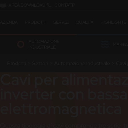
AREA DOWNLOAD
CONTATTI
AZIENDA
PRODOTTI
SERVIZI
QUALITÀ
HIGHLIGHTS
ABOUT US
CATALOGO
CERTIFICAZIONI & OMOL
AUTOMAZIONE
COMPANY MILESTONES
SOLUZIONI CUSTOM
LABORATORIO
MARIN
INDUSTRIALE
COMPANY SITES
ETICA E SOSTENIBILITÀ
OUR PEOPLE
Prodotti
>
Settori
>
Automazione Industriale
>
Cavi 
LAVORA CON NOI
Cavi per alimenta
inverter con bassa
elettromagnetica
Questa tipologia di cavi comprende tre serie, tut