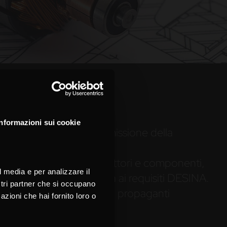
ter-motore
Informazioni sui cookie
il rendimento della trasmissione della
cc.
your language for
ience
ende dalla somma di più fattori e componenti,
l media e per analizzare il
sparente per la conformità ai requisiti DESINA.
ostri partner che si occupano
azioni UL e CSA, oppure non propaganti
azioni che hai fornito loro o
H