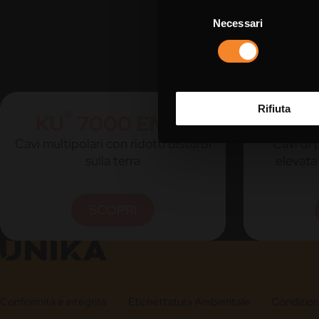
Selezione
Necessari
del
consenso
Rifiuta
®
®
KU
7000 EMV1
KU
Cavi multipolari con ridotti disturbi
Cavi di 
sulla terra
elevata
SCOPRI
Conformità e integrità
Etichettatura Ambientale
Condizioni