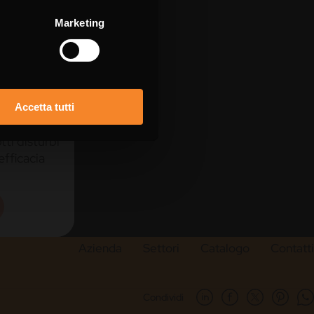
Marketing
Accetta tutti
EMV3
tti disturbi
efficacia
Azienda
Settori
Catalogo
Contatti
Condividi