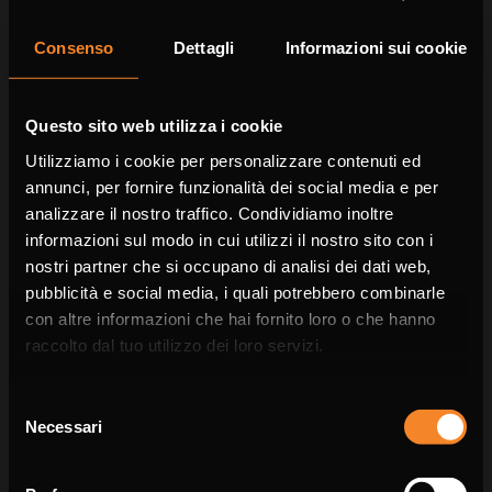
Consenso
Dettagli
Informazioni sui cookie
Azienda
Questo sito web utilizza i cookie
Utilizziamo i cookie per personalizzare contenuti ed
annunci, per fornire funzionalità dei social media e per
analizzare il nostro traffico. Condividiamo inoltre
informazioni sul modo in cui utilizzi il nostro sito con i
Telefono
nostri partner che si occupano di analisi dei dati web,
pubblicità e social media, i quali potrebbero combinarle
Choose the country you are in and your
con altre informazioni che hai fornito loro o che hanno
language for a better browsing experience
raccolto dal tuo utilizzo dei loro servizi.
WORLDWIDE
Selezione
Email *
Necessari
del
ENGLISH
consenso