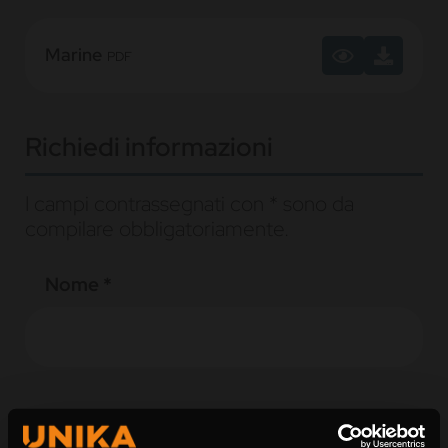
Marine
PDF
Richiedi informazioni
I campi contrassegnati con * sono da
compilare obbligatoriamente.
Nome *
Cognome *