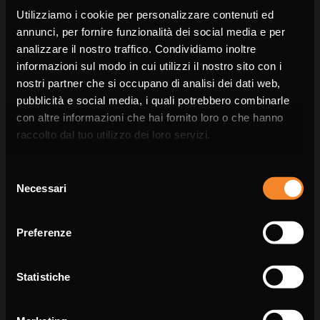
Utilizziamo i cookie per personalizzare contenuti ed
annunci, per fornire funzionalità dei social media e per
analizzare il nostro traffico. Condividiamo inoltre
informazioni sul modo in cui utilizzi il nostro sito con i
nostri partner che si occupano di analisi dei dati web,
Email *
pubblicità e social media, i quali potrebbero combinarle
Choose the country you are in and your
con altre informazioni che hai fornito loro o che hanno
language for a better browsing experience
raccolto dal tuo utilizzo dei loro servizi.
WORLDWIDE
Selezione
Messaggio *
Necessari
del
ENGLISH
consenso
Preferenze
CONTINUE
Statistiche