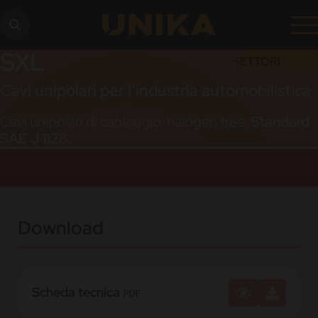
SXL
SETTORI
Cavi unipolari per l’industria automobilistica
Cavi unipolari di cablaggio, halogen free.
Standard
SAE J 1128.
Download
Scheda tecnica
PDF