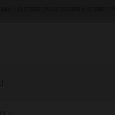
d
ica
PDF