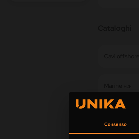
Cataloghi
Cavi offshor
Marine
PDF
Richiedi 
Consenso