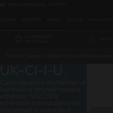
AREA DOWNLOAD
CONTATTI
AZIENDA
PRODOTTI
SERVIZI
QUALITÀ
HIGHLIGHTS
ABOUT US
CATALOGO
CERTIFICAZIONI & OMOL
AUTOMAZIONE
COMPANY MILESTONES
SOLUZIONI CUSTOM
LABORATORIO
MARIN
INDUSTRIALE
COMPANY SITES
ETICA E SOSTENIBILITÀ
OUR PEOPLE
Prodotti
>
Settori
>
Marine
>
Cavi offshore in accor
LAVORA CON NOI
UK-CI-I-U
Cavi unipolari e multipolari di
controllo e strumentazione
offshore, 150/250V,
schermati individualmente,
non armati in accordo al