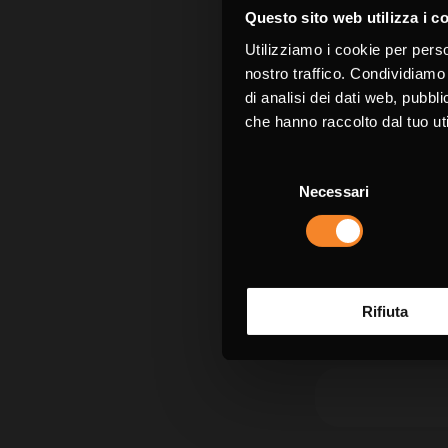
I campi contra
Questo sito web utilizza i c
Utilizziamo i cookie per perso
Nome *
nostro traffico. Condividiamo 
di analisi dei dati web, pubbl
che hanno raccolto dal tuo uti
Selezione
Necessari
del
Azienda
consenso
Rifiuta
Email *