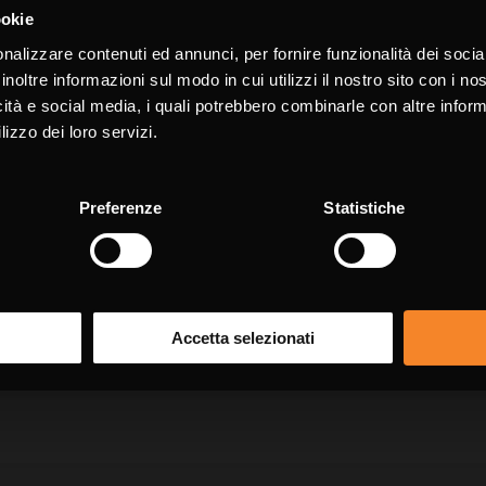
Choose the country you are in and 
ssegnati con * sono da compilare obbligatoriament
ookie
a better browsing exper
nalizzare contenuti ed annunci, per fornire funzionalità dei socia
Cog
inoltre informazioni sul modo in cui utilizzi il nostro sito con i n
icità e social media, i quali potrebbero combinarle con altre inform
WORLDWIDE
ENGLIS
lizzo dei loro servizi.
Preferenze
Statistiche
CONTINUE
Tele
Accetta selezionati