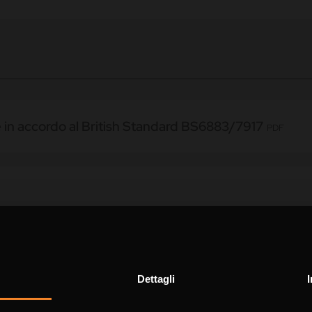
e in accordo al British Standard BS6883/7917
PDF
informazioni
Dettagli