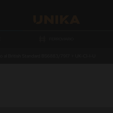
OGAZIONI
E
FERROVIARIO
do al British Standard BS6883/7917
>
UK-CI-I-U