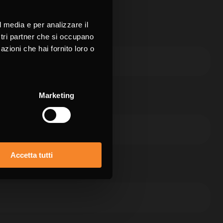
your language for
e.
ience
l media e per analizzare il
nome *
ostri partner che si occupano
azioni che hai fornito loro o
H
Marketing
fono
Accetta tutti