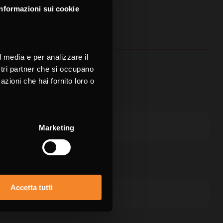
Informazioni sui cookie
your language for
ience
l media e per analizzare il
e.
ostri partner che si occupano
azioni che hai fornito loro o
H
nome *
Marketing
fono
Accetta tutti