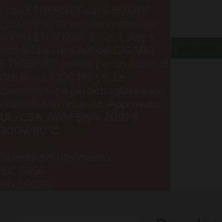
I cavi ETHERNET cat.6 SF/UTP
(250 MHz) fanno riferimento alla
norma EN 50288-5- 2/-1, atte a
soddisfare i requisiti del GIGABIT
ETHERNET ovvero per un flusso di
dati fino a 1000 Mbit/s. Le
caratteristiche più dettagliate sono
disponibili su richiesta.
Approvato
UL/CSA. AWM Style 20978
300V/80°C.
Standard di riferimento:
IEC 61156
EN 50288.