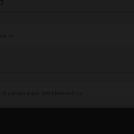
d
ica
PDF
s di campo e per reti ethernet
PDF
Industriale
PDF