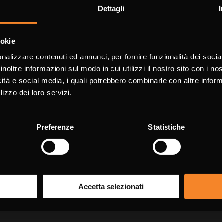
Dettagli
informazioni
Choose the country you are in and 
ookie
a better browsing exper
nalizzare contenuti ed annunci, per fornire funzionalità dei socia
ssegnati con * sono da compilare obbligatoriament
inoltre informazioni sul modo in cui utilizzi il nostro sito con i n
icità e social media, i quali potrebbero combinarle con altre inform
WORLDWIDE
ENGLIS
lizzo dei loro servizi.
Cog
Preferenze
Statistiche
CONTINUE
Tele
Accetta selezionati