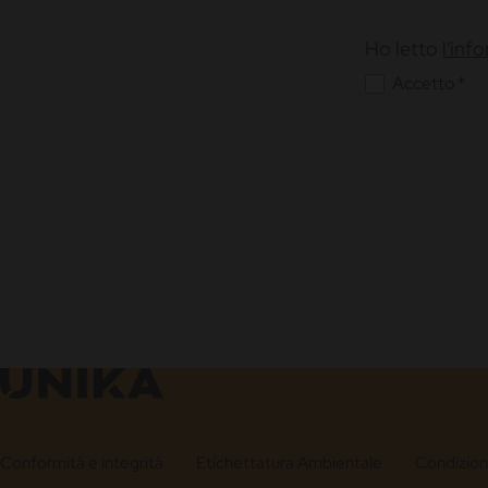
Ho letto
l'inf
Accetto *
Conformità e integrità
Etichettatura Ambientale
Condizioni