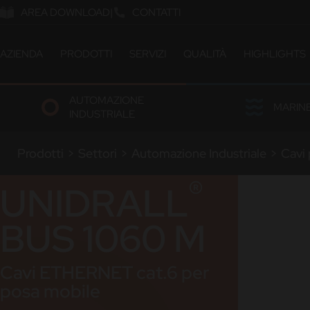
AREA DOWNLOAD
CONTATTI
AZIENDA
PRODOTTI
SERVIZI
QUALITÀ
HIGHLIGHTS
ABOUT US
CATALOGO
CERTIFICAZIONI & OMOL
AUTOMAZIONE
COMPANY MILESTONES
SOLUZIONI CUSTOM
LABORATORIO
MARIN
INDUSTRIALE
COMPANY SITES
ETICA E SOSTENIBILITÀ
OUR PEOPLE
Prodotti
>
Settori
>
Automazione Industriale
>
Cavi 
LAVORA CON NOI
®
UNIDRALL
BUS 1060 M
Cavi ETHERNET cat.6 per
posa mobile