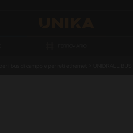
OGAZIONI
E
FERROVIARIO
per i bus di campo e per reti ethernet
>
UNIDRALL
BUS 