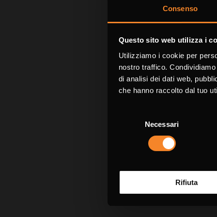
Consenso
Richiedi 
Questo sito web utilizza i c
Utilizziamo i cookie per perso
I campi contra
nostro traffico. Condividiamo 
di analisi dei dati web, pubbl
che hanno raccolto dal tuo uti
Nome *
Selezione
Necessari
del
consenso
Azienda
Rifiuta