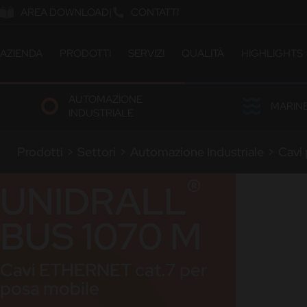
AREA DOWNLOAD
CONTATTI
AZIENDA
PRODOTTI
SERVIZI
QUALITÀ
HIGHLIGHTS
ABOUT US
CATALOGO
CERTIFICAZIONI & OMOL
AUTOMAZIONE
COMPANY MILESTONES
SOLUZIONI CUSTOM
LABORATORIO
MARIN
INDUSTRIALE
COMPANY SITES
ETICA E SOSTENIBILITÀ
OUR PEOPLE
Prodotti
>
Settori
>
Automazione Industriale
>
Cavi 
LAVORA CON NOI
®
UNIDRALL
BUS 1070 M
Cavi ETHERNET cat.7 per
posa mobile