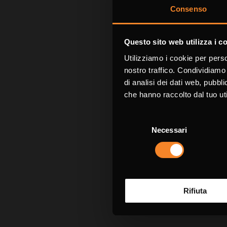
Consenso
Richiedi 
Questo sito web utilizza i c
Utilizziamo i cookie per perso
I campi contra
nostro traffico. Condividiamo 
di analisi dei dati web, pubbl
che hanno raccolto dal tuo uti
Nome *
Selezione
Necessari
del
consenso
Azienda
Rifiuta