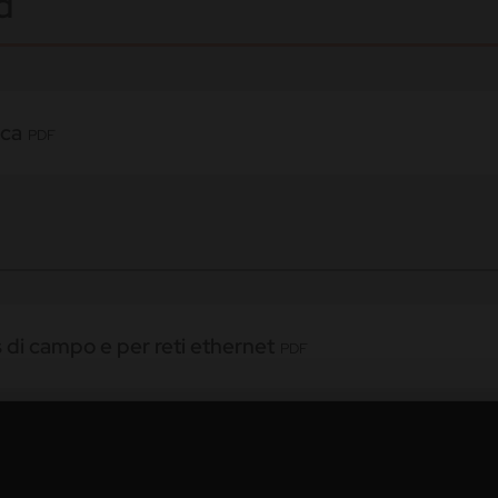
d
ica
PDF
s di campo e per reti ethernet
PDF
Industriale
PDF