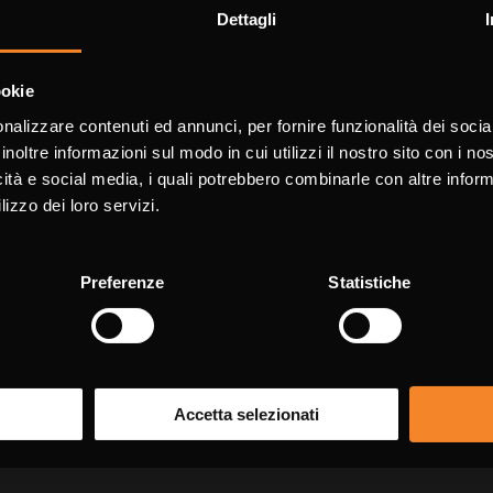
Dettagli
informazioni
Choose the country you are in and 
ookie
a better browsing exper
nalizzare contenuti ed annunci, per fornire funzionalità dei socia
ssegnati con * sono da compilare obbligatoriament
inoltre informazioni sul modo in cui utilizzi il nostro sito con i n
icità e social media, i quali potrebbero combinarle con altre inform
WORLDWIDE
ENGLIS
lizzo dei loro servizi.
Cog
Preferenze
Statistiche
CONTINUE
Tele
Accetta selezionati