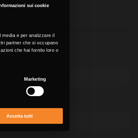
Informazioni sui cookie
your language for
ience
l media e per analizzare il
e.
ostri partner che si occupano
azioni che hai fornito loro o
H
nome *
Marketing
fono
Accetta tutti