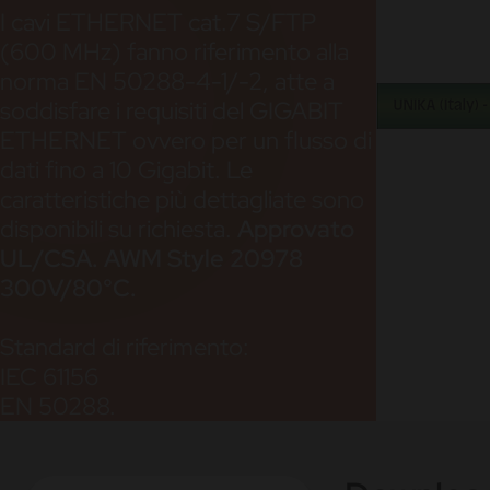
I cavi ETHERNET cat.7 S/FTP
(600 MHz) fanno riferimento alla
norma EN 50288-4-1/-2, atte a
soddisfare i requisiti del GIGABIT
ETHERNET ovvero per un flusso di
dati fino a 10 Gigabit. Le
caratteristiche più dettagliate sono
disponibili su richiesta.
Approvato
UL/CSA. AWM Style 20978
300V/80°C.
Standard di riferimento:
IEC 61156
EN 50288.