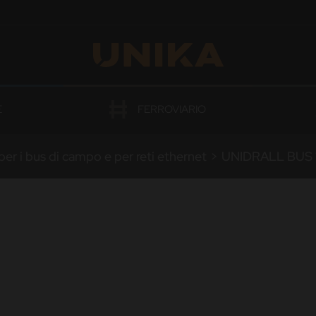
OGAZIONI
E
FERROVIARIO
per i bus di campo e per reti ethernet
>
UNIDRALL
BUS 