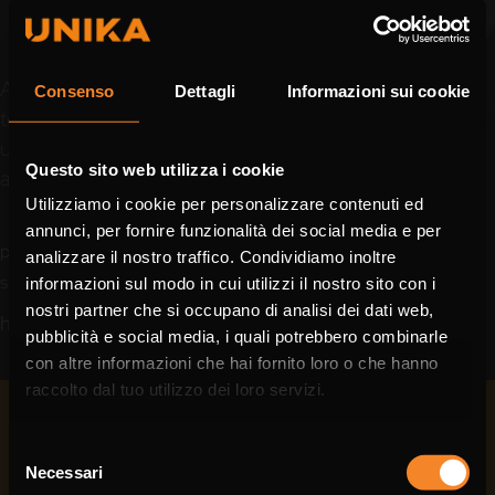
A SPS 2025 di Norimberga, Unika presenta le proprie
Consenso
Dettagli
Informazioni sui cookie
tecnologie per l’automazione e cavi ad alte prestazioni,
unendo performance elevate a soluzioni sostenibili e
Questo sito web utilizza i cookie
affidabili.
Utilizziamo i cookie per personalizzare contenuti ed
annunci, per fornire funzionalità dei social media e per
unika alla fiera mce 2026
precedente:
analizzare il nostro traffico. Condividiamo inoltre
unika alla fiera seafuture 2025
successivo:
informazioni sul modo in cui utilizzi il nostro sito con i
nostri partner che si occupano di analisi dei dati web,
highlights
pubblicità e social media, i quali potrebbero combinarle
Choose the country you are in and your
con altre informazioni che hai fornito loro o che hanno
language for a better browsing experience
raccolto dal tuo utilizzo dei loro servizi.
WORLDWIDE
Selezione
Azienda
Necessari
del
Settori