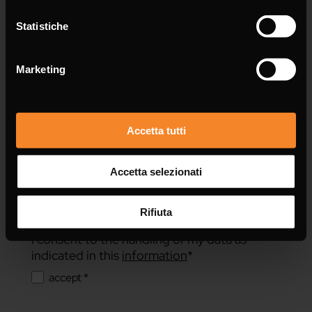
Message *
Statistiche
Marketing
Accetta tutti
Accetta selezionati
Rifiuta
I consent to the handling of my data as
indicated in this
information
*
accept *