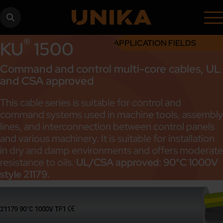
®
KU
1500
APPLICATION FIELDS
Command and control multi-core cables, UL
and CSA approved
This cable series is suitable for control and
command systems used in machine tools, assembly
lines, and interconnection between control panels
and various machinery. It is suitable for installation
in dry and damp environments and offers moderate
resistance to oils.
UL/CSA approved: 90°C 1000V
style 21179.