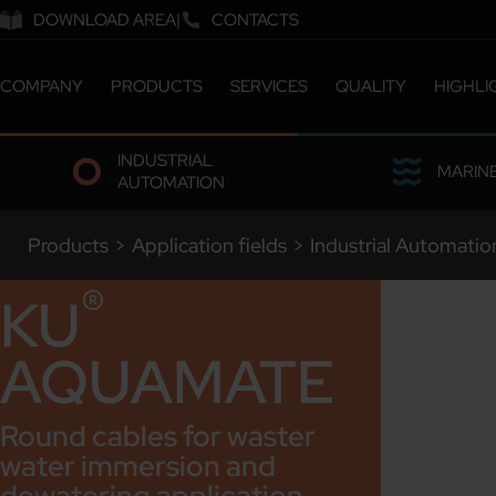
DOWNLOAD AREA
CONTACTS
COMPANY
PRODUCTS
SERVICES
QUALITY
HIGHLI
ABOUT US
CATALOGUE
CERTIFICATIONS &
INDUSTRIAL
COMPANY MILESTONES
CUSTOMIZED SOLUTIONS
LABORATORY
MARIN
AUTOMATION
COMPANY SITES
ETHICS & SUSTAINABILITY
OUR PEOPLE
Products
>
Application fields
>
Industrial Automatio
WORK WITH US
®
KU
AQUAMATE
Round cables for waster
water immersion and