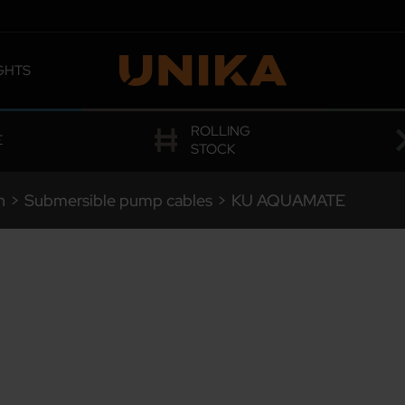
GHTS
 OMOLOGATIONS
ROLLING
E
STOCK
n
>
Submersible pump cables
>
KU
AQUAMATE