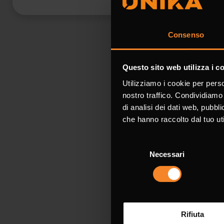
Industrial A
Consenso
Questo sito web utilizza i c
Request 
Utilizziamo i cookie per perso
nostro traffico. Condividiamo 
di analisi dei dati web, pubbl
Fields marked 
che hanno raccolto dal tuo uti
Selezione
Name *
Necessari
del
consenso
Rifiuta
Company