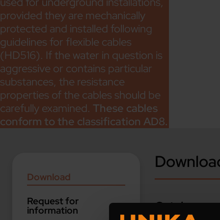
used for underground installations,
provided they are mechanically
protected and installed following
guidelines for flexible cables
(HD516). If the water in question is
aggressive or contains particular
substances, the resistance
properties of the cables should be
carefully examined.
These cables
conform to the classification AD8.
Downloa
Download
Request for
Catalogues
information