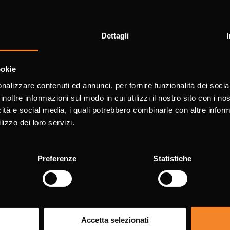
utomation
PDF
Dettagli
ookie
for information
nalizzare contenuti ed annunci, per fornire funzionalità dei socia
inoltre informazioni sul modo in cui utilizzi il nostro sito con i n
icità e social media, i quali potrebbero combinarle con altre inform
with * are mandatory.
lizzo dei loro servizi.
Surn
Preferenze
Statistiche
Accetta selezionati
Pho