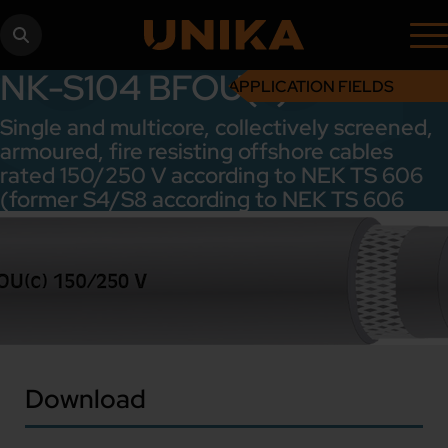
NK-S104 BFOU(c)
APPLICATION FIELDS
Single and multicore, collectively screened,
armoured, fire resisting offshore cables
rated 150/250 V according to NEK TS 606
(former S4/S8 according to NEK TS 606
Download