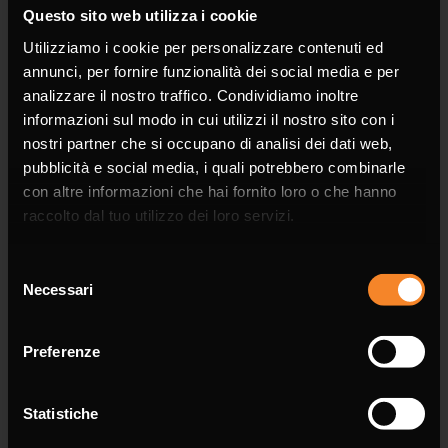
Questo sito web utilizza i cookie
Phone
Utilizziamo i cookie per personalizzare contenuti ed
annunci, per fornire funzionalità dei social media e per
analizzare il nostro traffico. Condividiamo inoltre
informazioni sul modo in cui utilizzi il nostro sito con i
nostri partner che si occupano di analisi dei dati web,
pubblicità e social media, i quali potrebbero combinarle
Email *
con altre informazioni che hai fornito loro o che hanno
raccolto dal tuo utilizzo dei loro servizi.
Selezione
Necessari
del
Message *
consenso
Preferenze
Statistiche