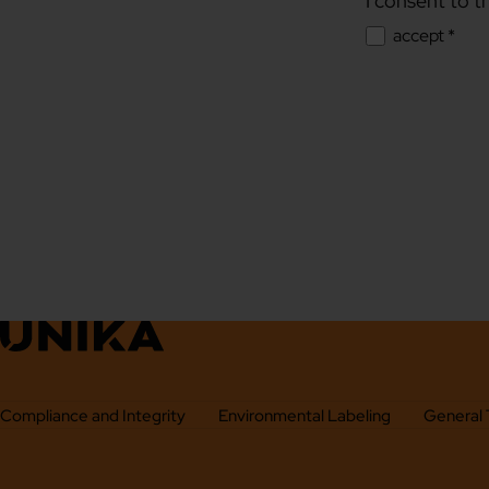
I consent to t
accept *
Compliance and Integrity
Environmental Labeling
General 