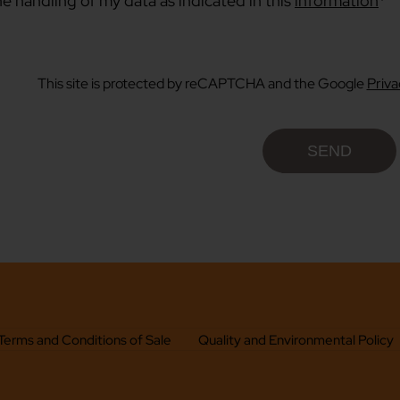
he handling of my data as indicated in this
information
*
This site is protected by reCAPTCHA and the Google
Priva
Terms and Conditions of Sale
Quality and Environmental Policy