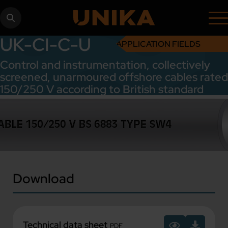
UK-CI-C-U
APPLICATION FIELDS
Control and instrumentation, collectively
screened, unarmoured offshore cables rated
150/250 V according to British standard
Download
Technical data sheet
PDF