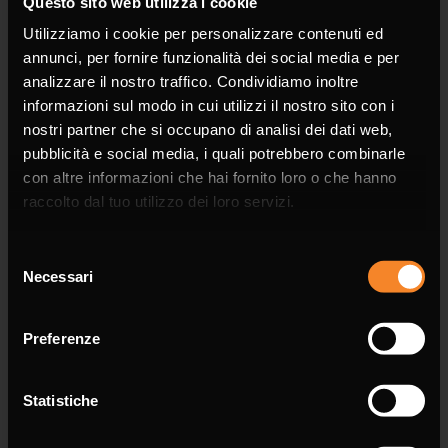
Questo sito web utilizza i cookie
Phone
Utilizziamo i cookie per personalizzare contenuti ed
annunci, per fornire funzionalità dei social media e per
analizzare il nostro traffico. Condividiamo inoltre
informazioni sul modo in cui utilizzi il nostro sito con i
nostri partner che si occupano di analisi dei dati web,
Email *
pubblicità e social media, i quali potrebbero combinarle
con altre informazioni che hai fornito loro o che hanno
raccolto dal tuo utilizzo dei loro servizi.
Selezione
Necessari
del
Message *
consenso
Preferenze
Statistiche