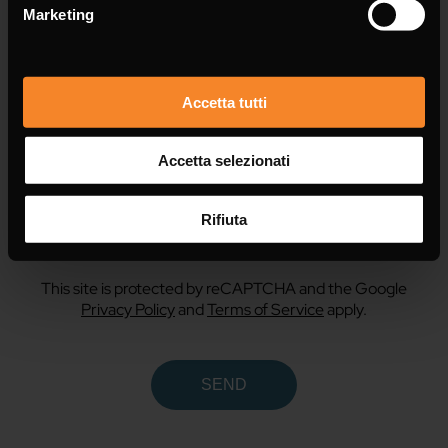
Marketing
Accetta tutti
Accetta selezionati
I consent to the handling of my data as
indicated in this
information
*
Rifiuta
accept *
This site is protected by reCAPTCHA and the Google
Privacy Policy
and
Terms of Service
apply.