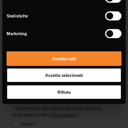
Message *
Statistiche
Marketing
Accetta tutti
Accetta selezionati
Rifiuta
I consent to the handling of my data as
indicated in this
information
*
accept *