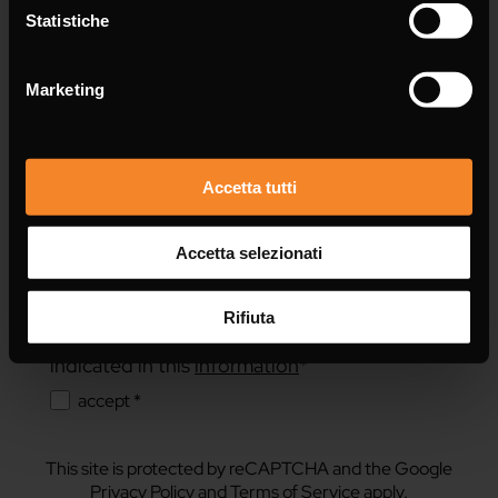
Statistiche
Marketing
Accetta tutti
Accetta selezionati
Rifiuta
I consent to the handling of my data as
indicated in this
information
*
accept *
This site is protected by reCAPTCHA and the Google
Privacy Policy
and
Terms of Service
apply.