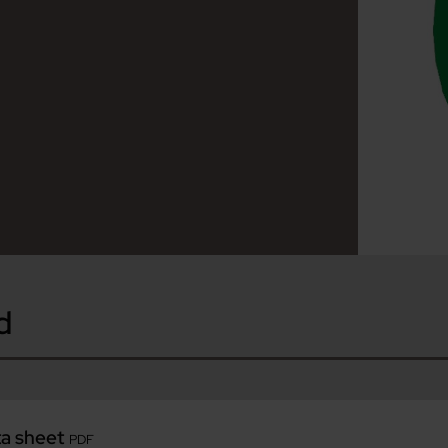
d
ta sheet
PDF