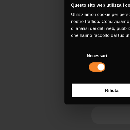
Fields marked 
Questo sito web utilizza i c
Utilizziamo i cookie per perso
Name *
nostro traffico. Condividiamo 
di analisi dei dati web, pubbl
che hanno raccolto dal tuo uti
Selezione
Necessari
del
Company
consenso
Rifiuta
Email *