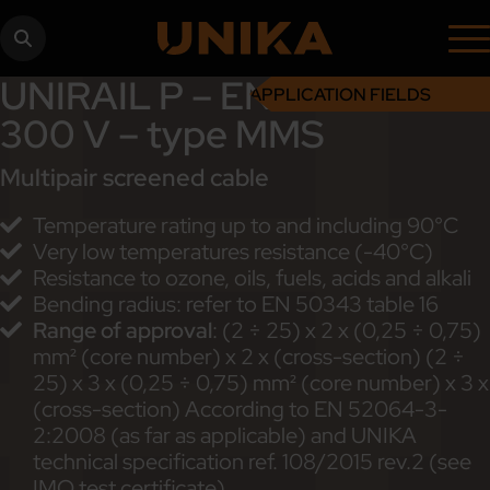
UNIRAIL P – EN 50264-3-2
APPLICATION FIELDS
300 V – type MMS
Multipair screened cable
Temperature rating up to and including 90°C
Very low temperatures resistance (-40°C)
Resistance to ozone, oils, fuels, acids and alkali
Bending radius: refer to EN 50343 table 16
Range of approval
: (2 ÷ 25) x 2 x (0,25 ÷ 0,75)
mm² (core number) x 2 x (cross-section) (2 ÷
25) x 3 x (0,25 ÷ 0,75) mm² (core number) x 3 x
(cross-section) According to EN 52064-3-
2:2008 (as far as applicable) and UNIKA
technical specification ref. 108/2015 rev.2 (see
IMQ test certificate).