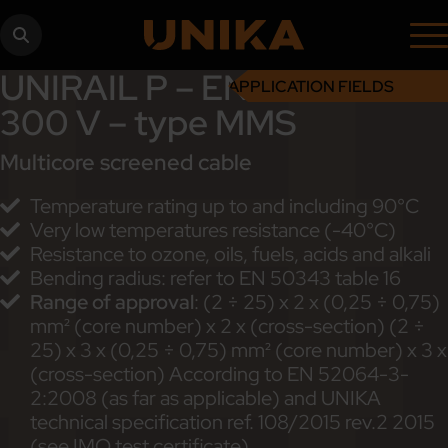
UNIRAIL P – EN 50264-3-2
APPLICATION FIELDS
300 V – type MMS
Multicore screened cable
Temperature rating up to and including 90°C
Very low temperatures resistance (-40°C)
Resistance to ozone, oils, fuels, acids and alkali
Bending radius: refer to EN 50343 table 16
Range of approval
: (2 ÷ 25) x 2 x (0,25 ÷ 0,75)
mm² (core number) x 2 x (cross-section) (2 ÷
25) x 3 x (0,25 ÷ 0,75) mm² (core number) x 3 x
(cross-section) According to EN 52064-3-
2:2008 (as far as applicable) and UNIKA
technical specification ref. 108/2015 rev.2 2015
(see IMQ test certificate)