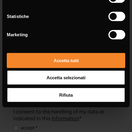
Message *
Statistiche
Marketing
Accetta tutti
Accetta selezionati
Rifiuta
I consent to the handling of my data as
indicated in this
information
*
accept *