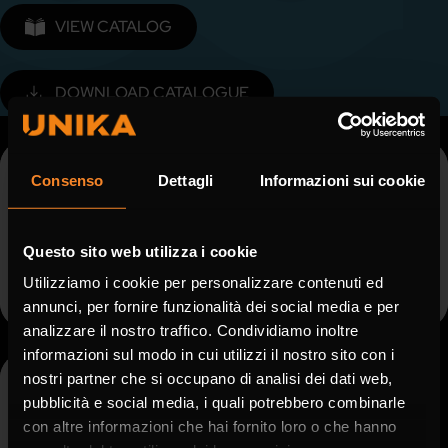
VIEW CATALOG
DOWNLOAD CATALOGUE
KU 8000
KU 8500
Consenso
Dettagli
Informazioni sui cookie
Instrumentation, armoured
Command, signal, control
cables, not fire propagating
and video surveillance, not
fire propagating for off-
shore platforms
Questo sito web utilizza i cookie
Utilizziamo i cookie per personalizzare contenuti ed
DISCOVER
DISCOVER
annunci, per fornire funzionalità dei social media e per
analizzare il nostro traffico. Condividiamo inoltre
informazioni sul modo in cui utilizzi il nostro sito con i
KU 8500
nostri partner che si occupano di analisi dei dati web,
Command, signal, control
pubblicità e social media, i quali potrebbero combinarle
and video surveillance, not
con altre informazioni che hai fornito loro o che hanno
fire propagating for off-