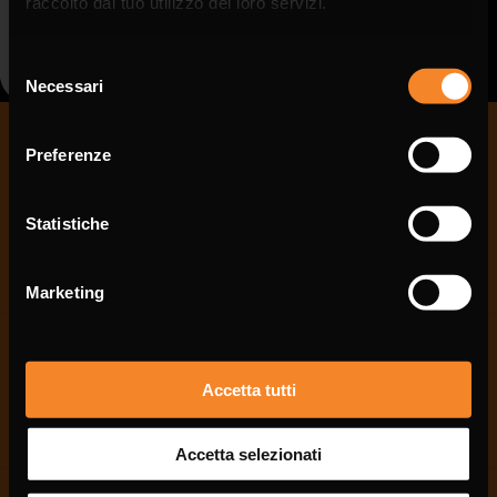
raccolto dal tuo utilizzo dei loro servizi.
shore platforms
DISCOVER
Selezione
Necessari
del
consenso
Preferenze
Company
Application fields
Statistiche
Catalogue
Contacts
Marketing
Share
Compliance and Integrity
Accetta tutti
Environmental Labeling
General Terms and Conditions of Sale
Accetta selezionati
Quality and Environmental Policy