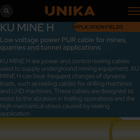
KU MINE H
APPLICATION FIELDS
Low voltage power PUR cable for mines,
quarries and tunnel applications
KU MINE H are power and control reeling cables
used to supply underground mining equipment. KU
MINE H can bear frequent changes of dynamic
loads, such as reeling cables for drilling machines
and LHD machines. These cables are designed to
resist to the abrasion in trailing operations and the
high mechanical stress caused by reeling
application.