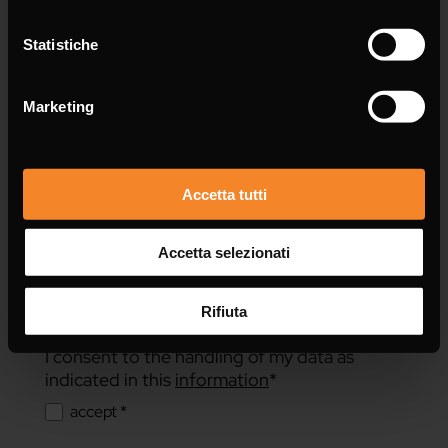
Message *
Statistiche
Marketing
Accetta tutti
Accetta selezionati
Rifiuta
I consent to the handling of my data as
indicated in this
information
*
accept *